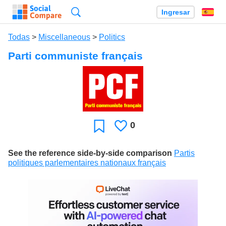
Búsqueda
Ingresar
Es
Todas
>
Miscellaneous
>
Politics
Parti communiste français
0
Le
Favoritos
gusta
See the reference side-by-side comparison
Partis
politiques parlementaires nationaux français