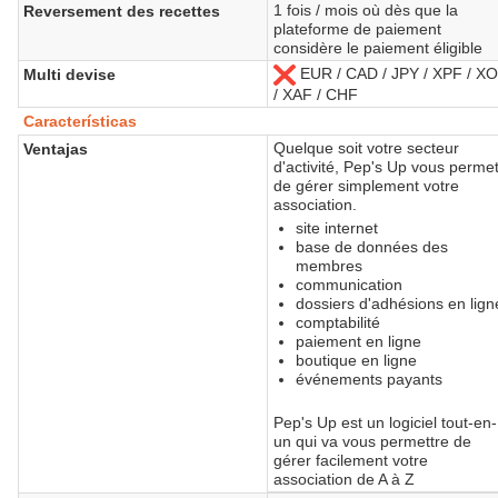
1 fois / mois où dès que la
Reversement des recettes
plateforme de paiement
considère le paiement éligible
EUR / CAD / JPY / XPF / X
Multi devise
No
/ XAF / CHF
Características
Quelque soit votre secteur
Ventajas
d'activité, Pep's Up vous perme
de gérer simplement votre
association.
site internet
base de données des
membres
communication
dossiers d'adhésions en lign
comptabilité
paiement en ligne
boutique en ligne
événements payants
Pep's Up est un logiciel tout-en-
un qui va vous permettre de
gérer facilement votre
association de A à Z