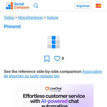
Búsqueda
Ingresar
Es
Todas
>
Miscellaneous
>
Nature
Piment
0
Le
Favoritos
gusta
See the reference side-by-side comparison
Association
de légumes au jardin potager bio