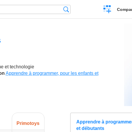
Crear
Búsqueda
Compar
una
comparación
s
ue et technologie
son
Apprendre à programmer, pour les enfants et
Apprendre à programmer,
Primotoys
et débutants