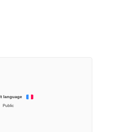
lt language
Français
Public