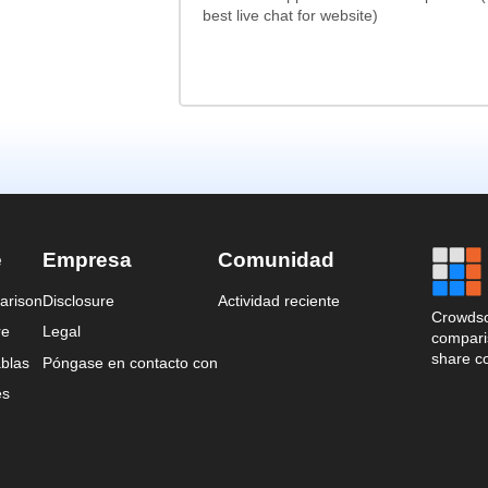
best live chat for website)
e
Empresa
Comunidad
arison
Disclosure
Actividad reciente
Crowdso
re
Legal
comparis
share c
blas
Póngase en contacto con
es