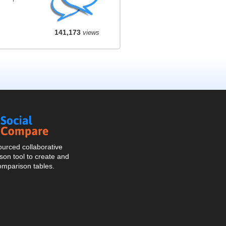
141,173
views
Social
Compare
urced collaborative
on tool to create and
omparison tables.