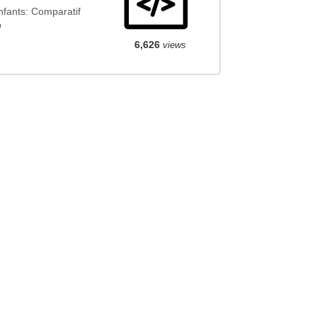
nfants: Comparatif
p
6,626
views