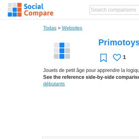
Todas
>
Websites
Primotoy
1
Le
Favoritos
gusta
Jouets de petit âge pour apprendre la logiq
See the reference side-by-side compari
débutants