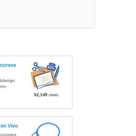
ncursos
ebdesign
een
52,149
views
 en Vivo
(compare