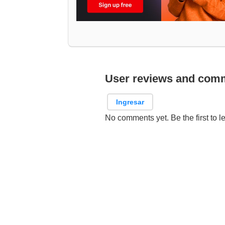
User reviews and com
Ingresar
No comments yet. Be the first to l