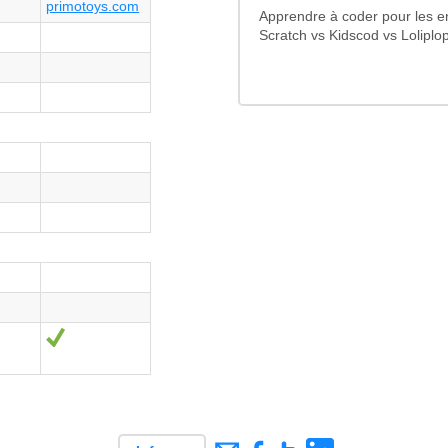
primotoys.com
Apprendre à coder pour les e
Scratch vs Kidscod vs Loliplo
Sí