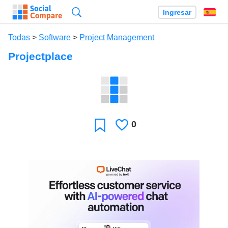
Búsqueda
Ingresar
Es
Todas
>
Software
>
Project Management
Projectplace
0
Le
Favoritos
gusta