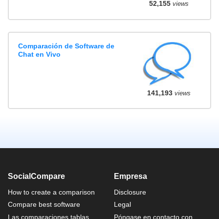
52,155
views
Comparación de Software de
Chat en Vivo
141,193
views
SocialCompare
Empresa
How to create a comparison
Disclosure
Compare best software
Legal
Las comparaciones tablas
Póngase en contacto con