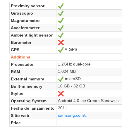
Proximity sensor
Sí
Giroscopio
Sí
Magnetómetro
Sí
Accelerometer
Sí
Ambient light sensor
Sí
Barometer
No
A-GPS
GPS
Sí
Additional
1.2GHz dual-core
Procesador
1,024 MB
RAM
microSD
External memory
Sí
16 GB - 32 GB
Built-in memory
Stylus
No
Android 4.0 Ice Cream Sandwich
Operating System
2011
Fecha de lanzamiento
samsung.com/...
Sitio web
Price