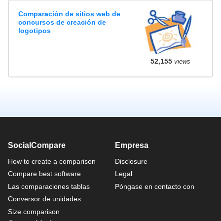
Comparación de sitios web de
concursos de creación de
logotipos
52,155
views
SocialCompare
Empresa
How to create a comparison
Disclosure
Compare best software
Legal
Las comparaciones tablas
Póngase en contacto con
Conversor de unidades
Size comparison