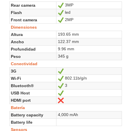
3MP
Rear camera
Sí
led
Flash
Sí
2MP
Front camera
Sí
Dimensiones
193.65 mm
Altura
122.37 mm
Ancho
9.96 mm
Profundidad
345 g
Peso
Conectividad
3G
Sí
802.11b/g/n
Wi-Fi
Sí
3
Bluetooth®
Sí
USB Host
Sí
HDMI port
No
Batería
4,000 mAh
Battery capacity
Battery life
Sensors