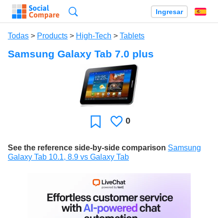
Búsqueda
Ingresar
Es
Todas
>
Products
>
High-Tech
>
Tablets
Samsung Galaxy Tab 7.0 plus
0
Le
Favoritos
gusta
See the reference side-by-side comparison
Samsung
Galaxy Tab 10.1, 8.9 vs Galaxy Tab