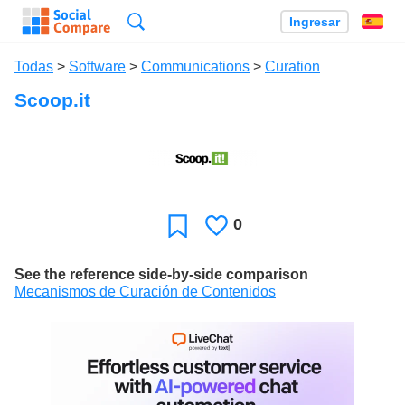
Búsqueda
Ingresar
Es
Todas
>
Software
>
Communications
>
Curation
Scoop.it
0
Le
Favoritos
gusta
See the reference side-by-side comparison
Mecanismos de Curación de Contenidos