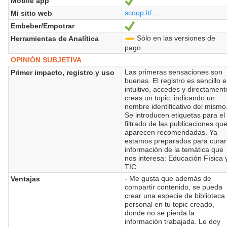
Mobile app
Sí
scoop.it/...
Mi sitio web
Embeber/Empotrar
Sí
Sólo en las versiones de
Herramientas de Analítica
-
pago
OPINIÓN SUBJETIVA
Las primeras sensaciones son
Primer impacto, registro y uso
buenas. El registro es sencillo e
intuitivo, accedes y directament
creas un topic, indicando un
nombre identificativo del mismo
Se introducen etiquetas para el
filtrado de las publicaciones qu
aparecen recomendadas. Ya
estamos preparados para curar
información de la temática que
nos interesa: Educación Física 
TIC
- Me gusta que además de
Ventajas
compartir contenido, se pueda
crear una especie de biblioteca
personal en tu topic creado,
donde no se pierda la
información trabajada. Le doy