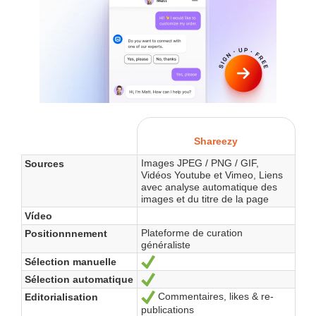
Shareezy
Images JPEG / PNG / GIF,
Sources
Vidéos Youtube et Vimeo, Liens
avec analyse automatique des
images et du titre de la page
Vídeo
Plateforme de curation
Positionnnement
généraliste
Sélection manuelle
Sí
Sélection automatique
Sí
Commentaires, likes & re-
Editorialisation
Sí
publications