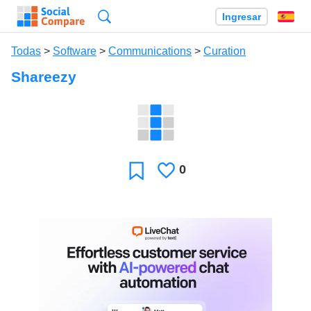
Búsqueda
Ingresar
Es
Todas
>
Software
>
Communications
>
Curation
Shareezy
0
Le
Favoritos
gusta