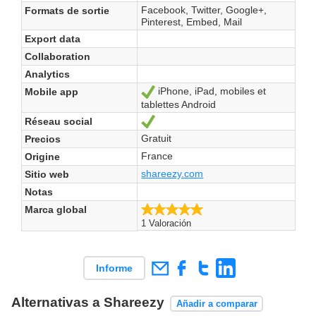
Facebook, Twitter, Google+,
Formats de sortie
Pinterest, Embed, Mail
Export data
Collaboration
Analytics
iPhone, iPad, mobiles et
Mobile app
Sí
tablettes Android
Réseau social
Sí
Gratuit
Precios
France
Origine
shareezy.com
Sitio web
Notas
5.0/5
Marca global
1 Valoración
Informe
Alternativas a Shareezy
Añadir a comparar