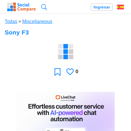
Búsqueda
Ingresar
Es
Todas
>
Miscellaneous
Sony F3
0
Le
Favoritos
gusta