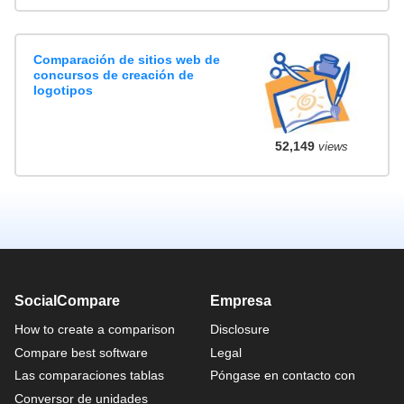
Comparación de sitios web de
concursos de creación de
logotipos
52,149
views
SocialCompare
Empresa
How to create a comparison
Disclosure
Compare best software
Legal
Las comparaciones tablas
Póngase en contacto con
Conversor de unidades