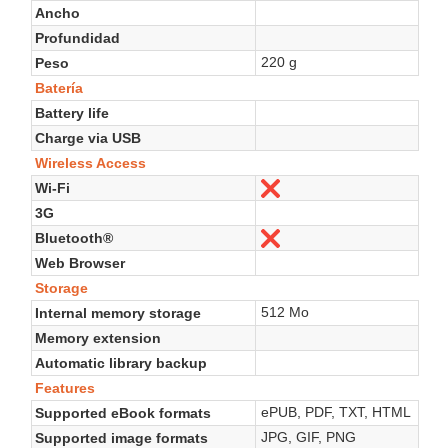
Ancho
Profundidad
220 g
Peso
Batería
Battery life
Charge via USB
Wireless Access
Wi-Fi
No
3G
Bluetooth®
No
Web Browser
Storage
512 Mo
Internal memory storage
Memory extension
Automatic library backup
Features
ePUB, PDF, TXT, HTML
Supported eBook formats
JPG, GIF, PNG
Supported image formats