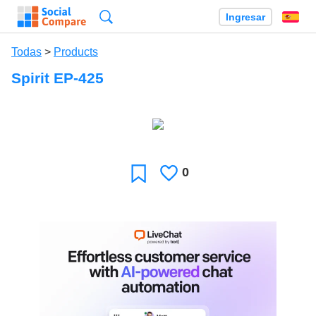
Búsqueda
Ingresar
Es
Todas
>
Products
Spirit EP-425
0
Le
Favoritos
gusta