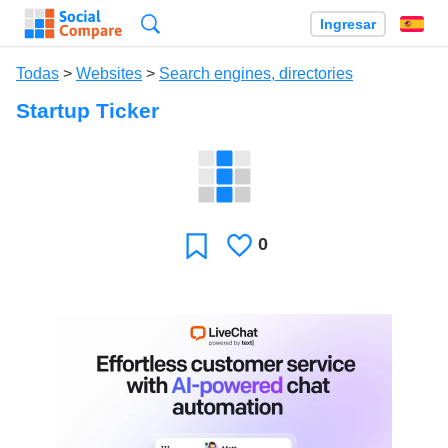
Búsqueda
Ingresar
Es
Todas
>
Websites
>
Search engines, directories
Startup Ticker
0
Le
Favoritos
gusta