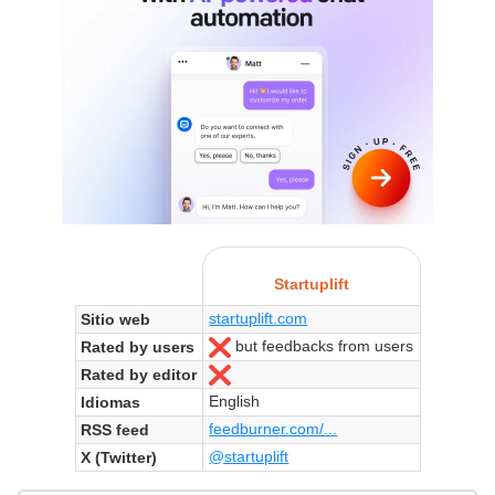
Startuplift
startuplift.com
Sitio web
but feedbacks from users
Rated by users
No
Rated by editor
No
English
Idiomas
feedburner.com/...
RSS feed
@startuplift
X (Twitter)