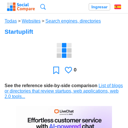
Búsqueda
Ingresar
Es
Todas
>
Websites
>
Search engines, directories
Startuplift
0
Le
Favoritos
gusta
See the reference side-by-side comparison
List of blogs
or directories that review startups, web applications, web
2.0 tools...