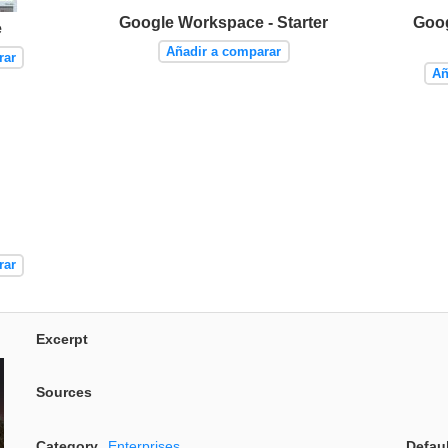
Google Workspace - Starter
Goog
e
Añadir a comparar
rar
Añ
rar
Excerpt
Sources
Category
Enterprises
Defau