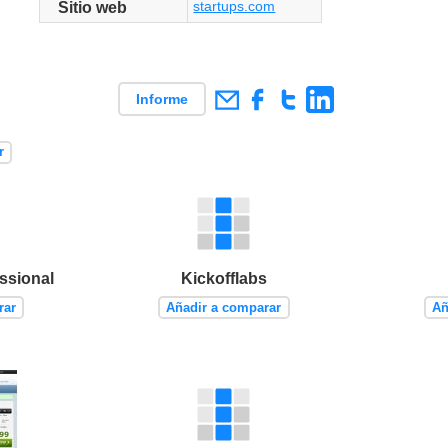
startups.com
Sitio web
Informe
r
essional
Kickofflabs
rar
Añadir a comparar
Añ