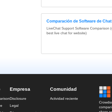
Comparación de Software de Chat
LiveChat Support Software Comparison 
best live chat for website)
e
Empresa
Comunidad
arison
Disclosure
Actividad reciente
Crowdso
re
Legal
comparis
share c