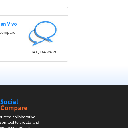
 en Vivo
(compare
141,174
views
Social
Compare
urced collaborative
on tool to create and
omparison tables.