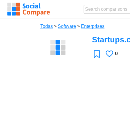
Todas
>
Software
>
Enterprises
Startups
0
Le
Favoritos
gusta