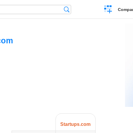
Crear
Búsqueda
Compar
una
comparación
.com
Startups.com