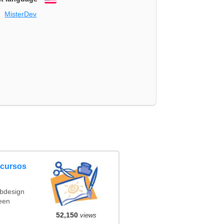
English
MisterDev
ncursos
ebdesign
een
52,150
views