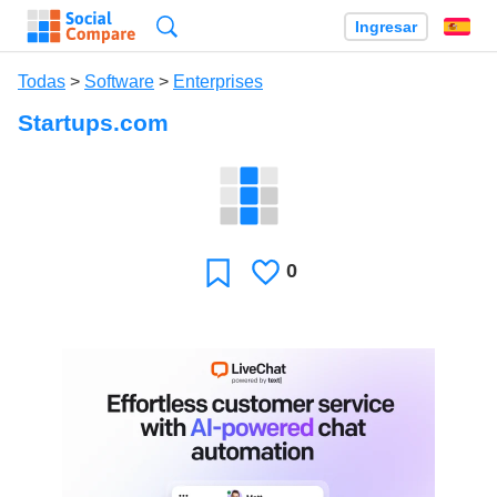
Búsqueda
Ingresar
Es
Todas
>
Software
>
Enterprises
Startups.com
0
Le
Favoritos
gusta