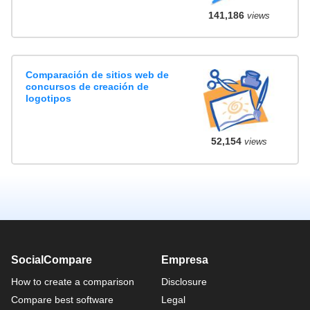
141,186
views
Comparación de sitios web de
concursos de creación de
logotipos
52,154
views
SocialCompare
Empresa
How to create a comparison
Disclosure
Compare best software
Legal