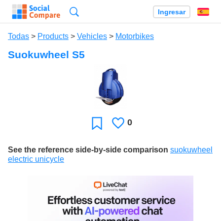
Búsqueda
Ingresar
Es
Todas
>
Products
>
Vehicles
>
Motorbikes
Suokuwheel S5
0
Le
Favoritos
gusta
See the reference side-by-side comparison
suokuwheel
electric unicycle