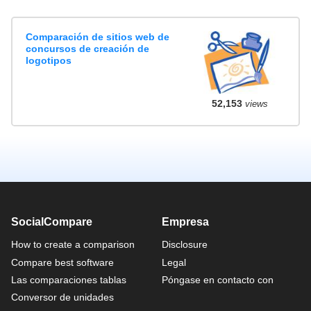
Comparación de sitios web de
concursos de creación de
logotipos
52,153
views
SocialCompare
Empresa
How to create a comparison
Disclosure
Compare best software
Legal
Las comparaciones tablas
Póngase en contacto con
Conversor de unidades