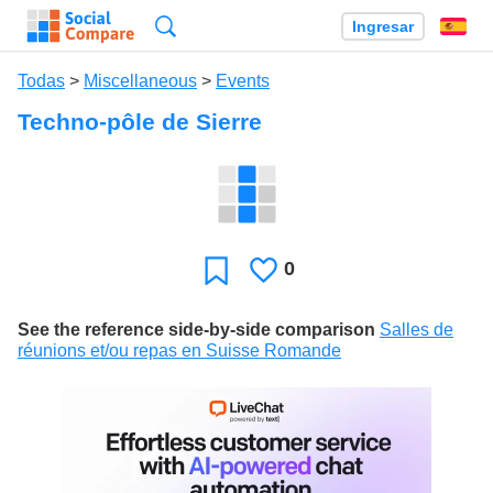
Búsqueda
Ingresar
Es
Todas
>
Miscellaneous
>
Events
Techno-pôle de Sierre
0
Le
Favoritos
gusta
See the reference side-by-side comparison
Salles de
réunions et/ou repas en Suisse Romande