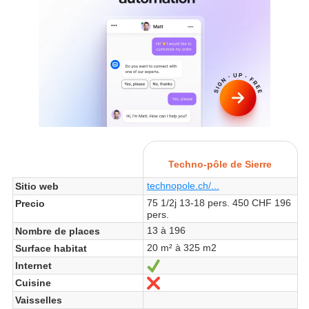
Techno-pôle de Sierre
technopole.ch/...
Sitio web
75 1/2j 13-18 pers. 450 CHF 196
Precio
pers.
13 à 196
Nombre de places
20 m² à 325 m2
Surface habitat
Internet
Sí
Cuisine
No
Vaisselles