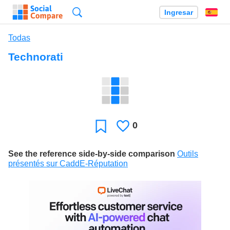
Búsqueda
Ingresar
Es
Todas
Technorati
0
Le
Favoritos
gusta
See the reference side-by-side comparison
Outils
présentés sur CaddE-Réputation