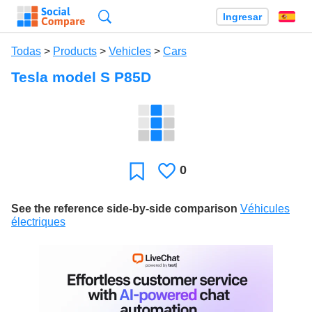
Búsqueda
Ingresar
Es
Todas
>
Products
>
Vehicles
>
Cars
Tesla model S P85D
0
Le
Favoritos
gusta
See the reference side-by-side comparison
Véhicules
électriques