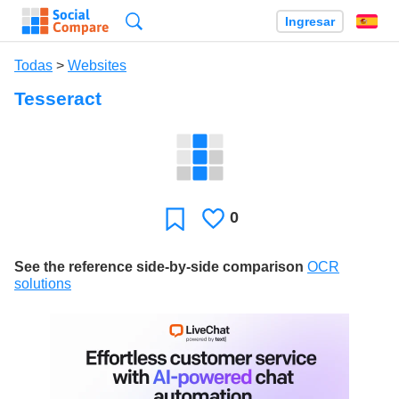
Búsqueda
Ingresar
Es
Todas
>
Websites
Tesseract
0
Le
Favoritos
gusta
See the reference side-by-side comparison
OCR
solutions