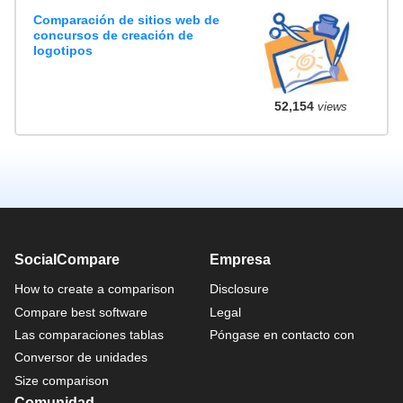
Comparación de sitios web de
concursos de creación de
logotipos
52,154
views
SocialCompare
Empresa
How to create a comparison
Disclosure
Compare best software
Legal
Las comparaciones tablas
Póngase en contacto con
Conversor de unidades
Size comparison
Comunidad