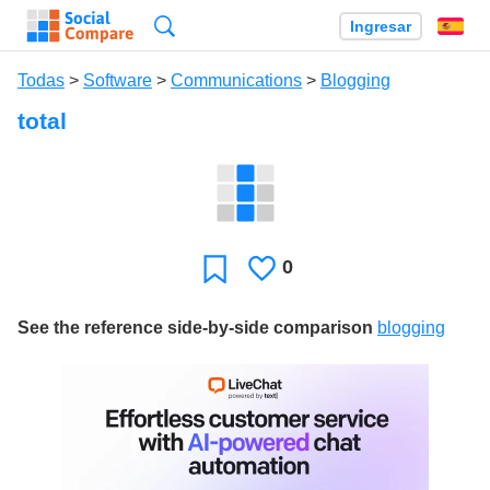
Búsqueda
Ingresar
Es
Todas
>
Software
>
Communications
>
Blogging
total
0
Le
Favoritos
gusta
See the reference side-by-side comparison
blogging