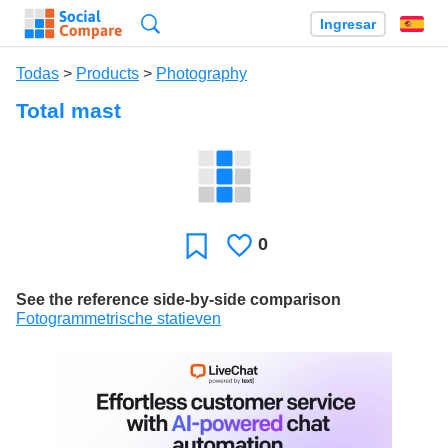
Búsqueda
Ingresar
Es
Todas
>
Products
>
Photography
Total mast
0
Le
Favoritos
gusta
See the reference side-by-side comparison
Fotogrammetrische statieven