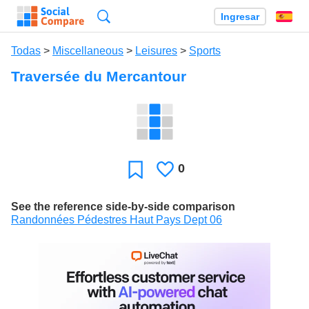
Búsqueda
Ingresar
Es
Todas
>
Miscellaneous
>
Leisures
>
Sports
Traversée du Mercantour
0
Le
Favoritos
gusta
See the reference side-by-side comparison
Randonnées Pédestres Haut Pays Dept 06