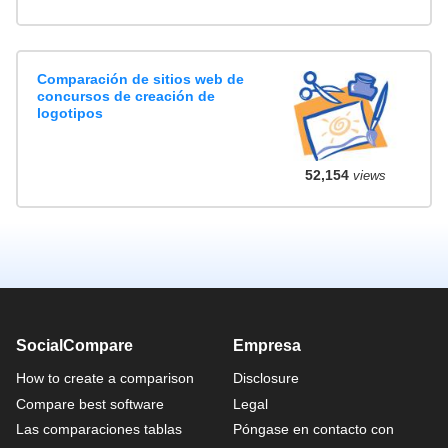
Comparación de sitios web de
concursos de creación de
logotipos
52,154
views
SocialCompare
Empresa
How to create a comparison
Disclosure
Compare best software
Legal
Las comparaciones tablas
Póngase en contacto con