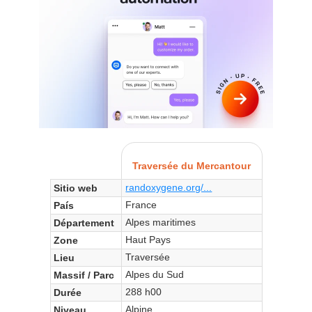
Traversée du Mercantour
randoxygene.org/...
Sitio web
France
País
Alpes maritimes
Département
Haut Pays
Zone
Traversée
Lieu
Alpes du Sud
Massif / Parc
288 h00
Durée
Alpine
Niveau