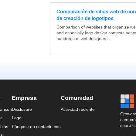
Comparación de sitios web de co
de creación de logotipos
Comparison of websites that organize w
and especially logo design contests betw
hundreds of webdesigners...
e
Empresa
Comunidad
arison
Disclosure
Actividad reciente
Crowdso
re
Legal
comparis
share c
blas
Póngase en contacto con
es