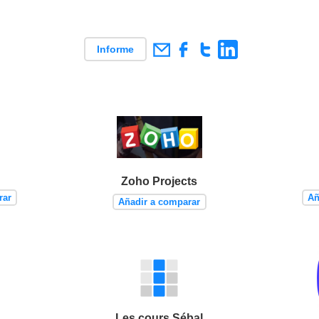
Informe
Zoho Projects
rar
Añ
Añadir a comparar
Les cours Sébal