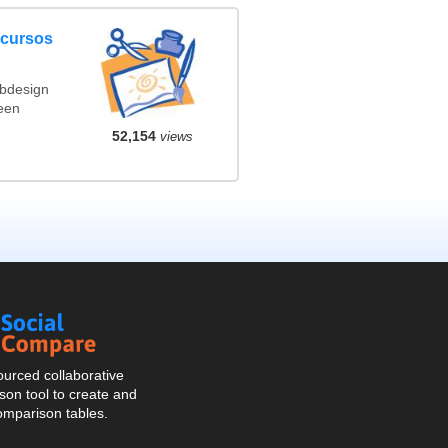
ncursos
ebdesign
een
52,154
views
Social
Compare
urced collaborative
on tool to create and
omparison tables.