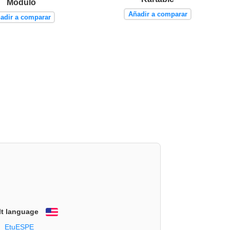
Modulo
Añadir a comparar
adir a comparar
lt language
English
EtuESPE