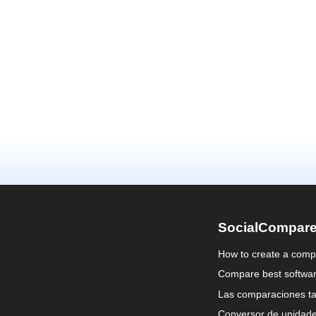
SocialCompar
How to create a comp
Compare best softwa
Las comparaciones ta
Conversor de unidad