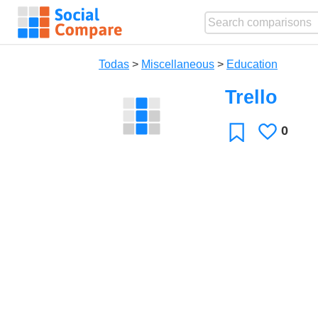
Todas
>
Miscellaneous
>
Education
Trello
0
Le
Favoritos
gusta