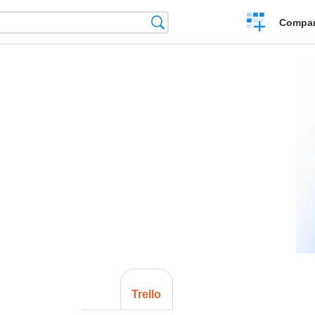
Crear
Búsqueda
Compar
una
comparación
Trello