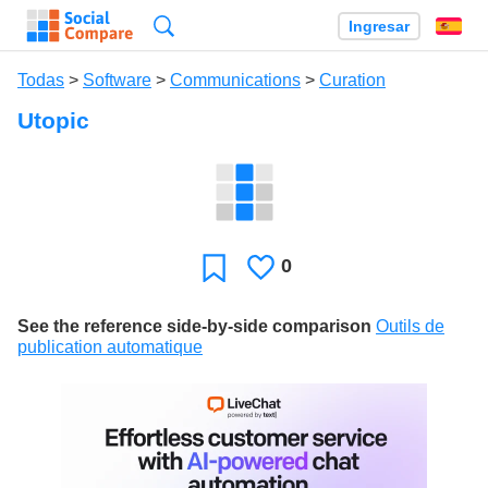
Búsqueda
Ingresar
Es
Todas
>
Software
>
Communications
>
Curation
Utopic
0
Le
Favoritos
gusta
See the reference side-by-side comparison
Outils de
publication automatique