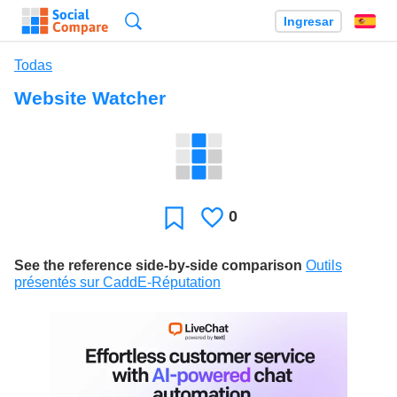
Búsqueda
Ingresar
Es
Todas
Website Watcher
0
Le
Favoritos
gusta
See the reference side-by-side comparison
Outils
présentés sur CaddE-Réputation