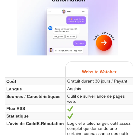
Website Watcher
Gratuit durant 30 jours / Payant
Coût
Anglais
Langue
Outil de surveillance de pages
Sources / Caractéristiques
web.
Flux RSS
Sí
Statistique
Sí
Logiciel à télécharger, outil assez
L'avis de CaddE-Réputation
complet qui demande une
certaine connaissance des outils