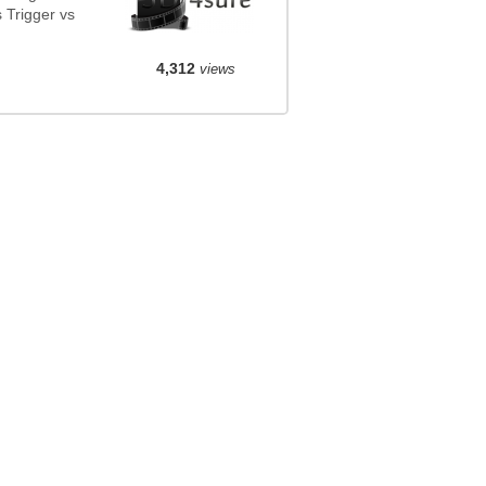
Trigger vs
4,312
views