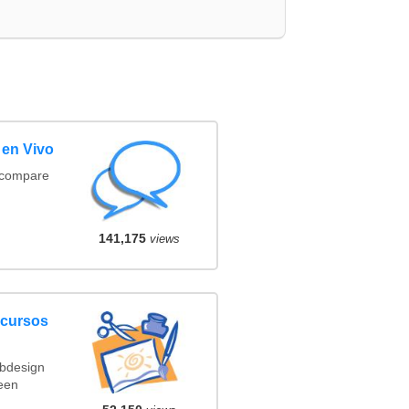
 en Vivo
(compare
141,175
views
ncursos
ebdesign
een