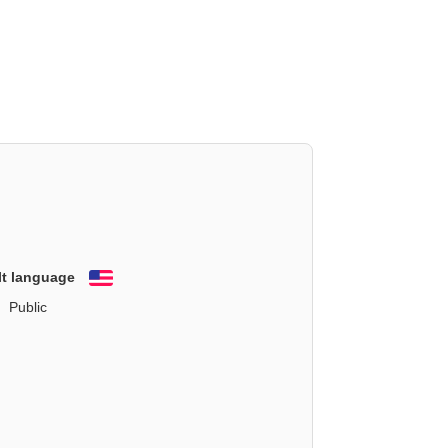
lt language
English
Public