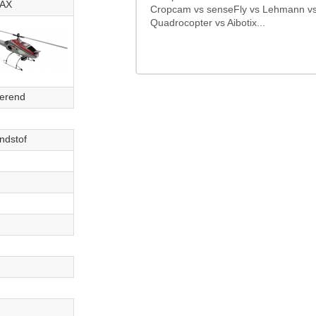
AX
Cropcam vs senseFly vs Lehmann vs 
Quadrocopter vs Aibotix...
erend
ndstof