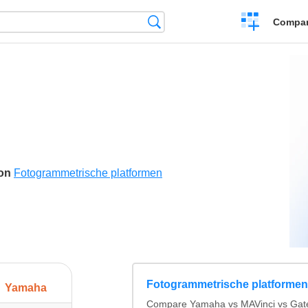
Crear
Búsqueda
Compar
una
comparación
son
Fotogrammetrische platformen
Fotogrammetrische platformen
Yamaha
Compare Yamaha vs MAVinci vs Gat