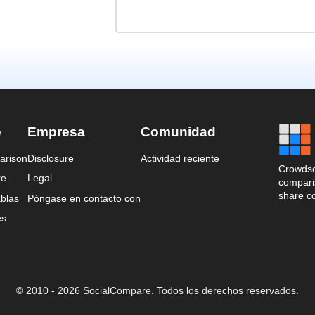
e
Empresa
Comunidad
arison
Disclosure
Actividad reciente
Crowdso
re
Legal
comparis
share c
blas
Póngase en contacto con
es
© 2010 - 2026 SocialCompare. Todos los derechos reservados.