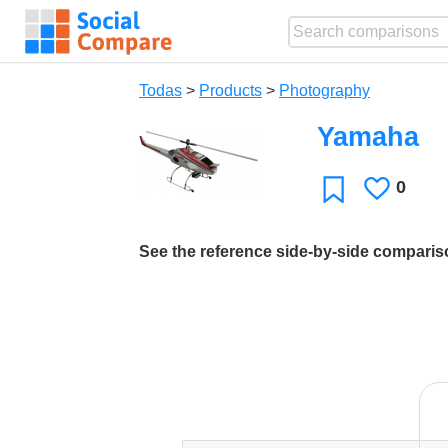
Todas
>
Products
>
Photography
Yamaha
0
Le
Favoritos
gusta
See the reference side-by-side compari