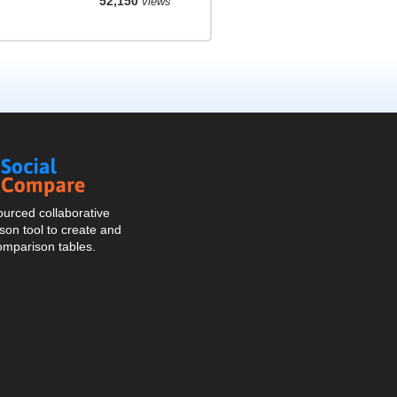
52,150
views
Social
Compare
urced collaborative
on tool to create and
omparison tables.