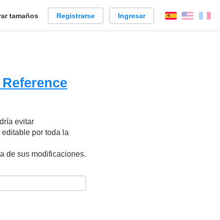
ar tamaños
Registrarse
Ingresar
Español
Englis
Fr
 Reference
ría evitar
editable por toda la
ca de sus modificaciones.