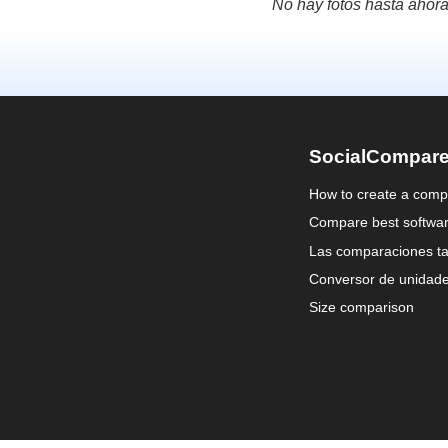
No hay fotos hasta ahora
SocialCompar
How to create a comp
Compare best softwa
Las comparaciones ta
Conversor de unidad
Size comparison