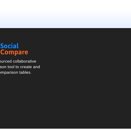
Social
Compare
urced collaborative
on tool to create and
omparison tables.