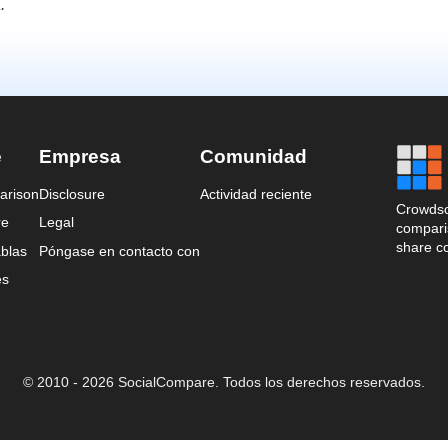
.
e
Empresa
Comunidad
arison
Disclosure
Actividad reciente
Crowdso
re
Legal
comparis
share c
blas
Póngase en contacto con
es
© 2010 - 2026 SocialCompare. Todos los derechos reservados.