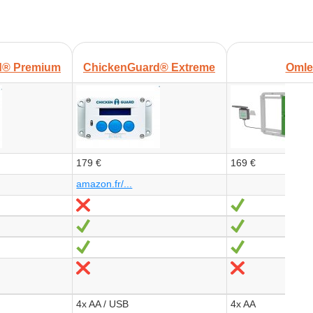
+
d® Premium
ChickenGuard® Extreme
Omle
179 €
169 €
amazon.fr/...
Non
Oui
Oui
Oui
Oui
Oui
Non
Non
4x AA / USB
4x AA