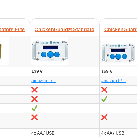
bators Élite
ChickenGuard® Standard
ChickenGuar
139 €
159 €
amazon.fr/...
amazon.fr/...
Non
Non
Non
Oui
Oui
Non
Non
4x AA / USB
4x AA / USB