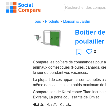
Tous
>
Produits
>
Maison & Jardin
Boitier d
poulaille
2
J'aime
Favori
Compare les boîtiers de commandes pour aut
animaux domestiques (Poules, canards, oies, 
le jour ou pendant vos vacances.
La plupart de ces appareils sont adaptés à
même dans la limite du poids maximum de l
Comparaison de Kerbl contre Titan Incubat
Extreme, La porte coulissante de Omlet...