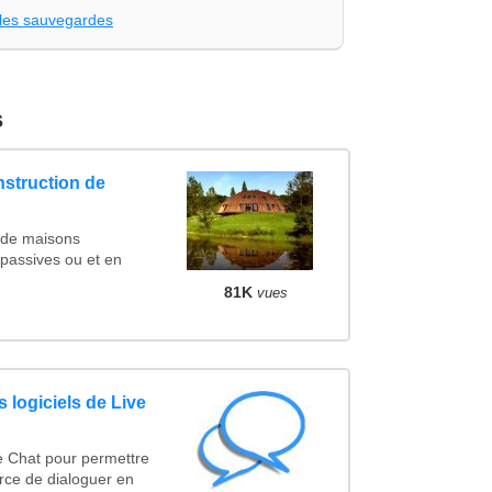
les sauvegardes
s
nstruction de
 de maisons
 passives ou et en
81K
vues
 logiciels de Live
e Chat pour permettre
rce de dialoguer en