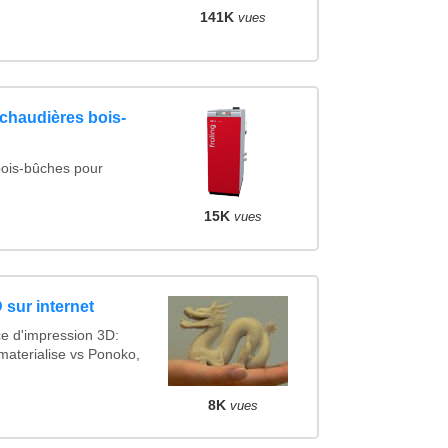
141K
vues
chaudières bois-
bois-bûches pour
15K
vues
 sur internet
ce d'impression 3D:
materialise vs Ponoko,
8K
vues