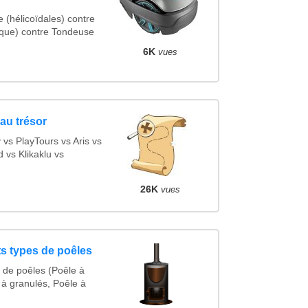
(hélicoïdales) contre
que) contre Tondeuse
6K
vues
au trésor
s PlayTours vs Aris vs
vs Klikaklu vs
26K
vues
ts types de poêles
 de poêles (Poêle à
 à granulés, Poêle à