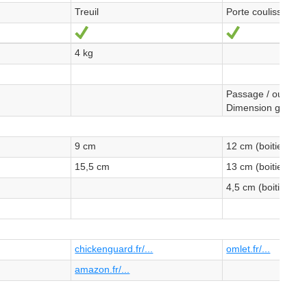
Treuil
Porte coulissante
Oui
Oui
4 kg
Passage / ouvertu
Dimension globale
9 cm
12 cm (boitier d
15,5 cm
13 cm (boitier d
4,5 cm (boitier d
chickenguard.fr/...
omlet.fr/...
amazon.fr/...