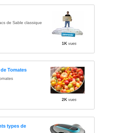
cs de Sable classique
1K
vues
s de Tomates
tomates
2K
vues
nts types de