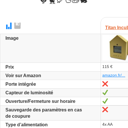
🐓🐤🦃🦆🦢🐇
Titan Incu
Image
115 €
Prix
amazon.fr/...
Voir sur Amazon
Non
Porte intégrée
Oui
Capteur de luminosité
Oui
Ouverture/Fermeture sur horaire
Non
Sauvegarde des paramètres en cas
de coupure
4x AA
Type d’alimentation