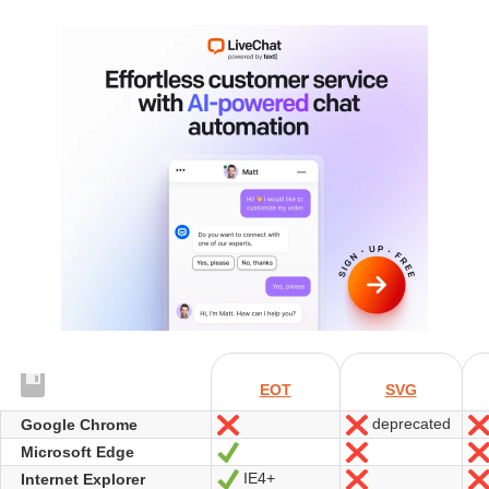
EOT
SVG
deprecated
Google Chrome
Non
Non
Microsoft Edge
Oui
Non
IE4+
Internet Explorer
Oui
Non