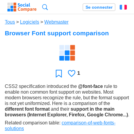
Recherche
Se connecter
Fr
Tous
>
Logiciels
>
Webmaster
Browser Font support comparison
1
J'aime
Favori
CSS2 specification introduced the
@font-face
rule to
enable non common font support on websites. Most
modern browsers recognize the rule, but the format support
is not yet uniformized. Here is a comparison of the
different font format
and their
support in the main
browsers (Internet Explorer, Firefox, Google Chrome...)
.
Related comparison table:
comparison-of-web-fonts-
solutions