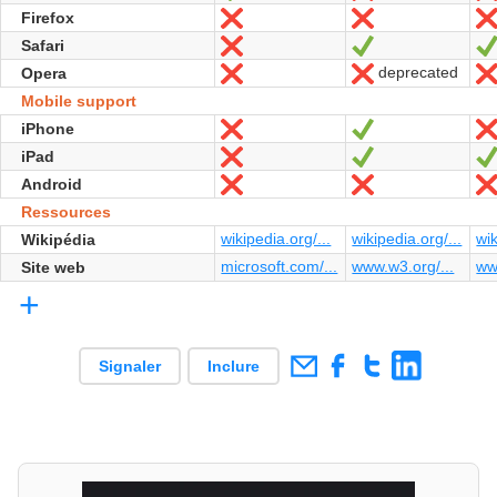
Firefox
Non
Non
Safari
Non
Oui
deprecated
Opera
Non
Non
Mobile support
iPhone
Non
Oui
iPad
Non
Oui
Android
Non
Non
Ressources
wikipedia.org/...
wikipedia.org/...
wik
Wikipédia
microsoft.com/...
www.w3.org/...
ww
Site web
+
Signaler
Inclure