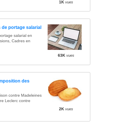
1K
vues
 de portage salarial
ortage salarial en
sions, Cadres en
63K
vues
omposition des
son contre Madeleines
tre Leclerc contre
2K
vues