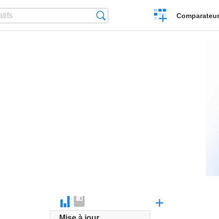
Créer
Recherche
Comparateur 
un
comparatif
+
Mise à jour