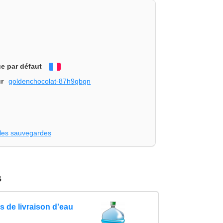
e par défaut
Français
r
goldenchocolat-87h9gbgn
les sauvegardes
s
 de livraison d'eau