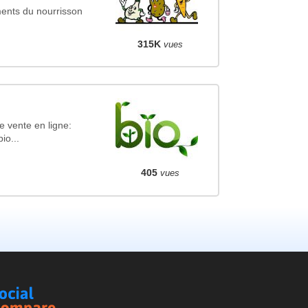
ments du nourrisson
315K
vues
 vente en ligne:
io...
405
vues
Social
Compare