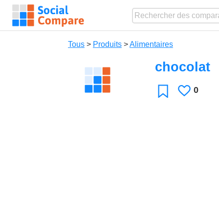
Tous
>
Produits
>
Alimentaires
chocolat
0
J'aime
Favori