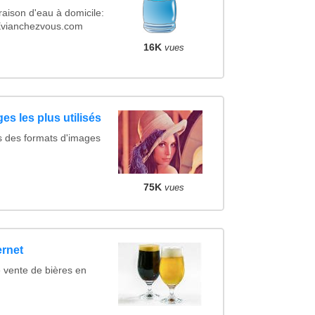
raison d'eau à domicile:
Evianchezvous.com
16K
vues
es les plus utilisés
s des formats d'images
75K
vues
ernet
 vente de bières en