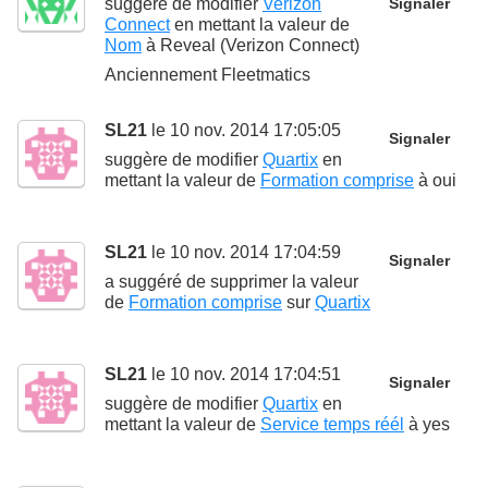
suggère de modifier
Verizon
Signaler
Connect
en mettant la valeur de
Nom
à
Reveal (Verizon Connect)
Anciennement Fleetmatics
SL21
le 10 nov. 2014 17:05:05
Signaler
suggère de modifier
Quartix
en
mettant la valeur de
Formation comprise
à
oui
SL21
le 10 nov. 2014 17:04:59
Signaler
a suggéré de supprimer la valeur
de
Formation comprise
sur
Quartix
SL21
le 10 nov. 2014 17:04:51
Signaler
suggère de modifier
Quartix
en
mettant la valeur de
Service temps réél
à
yes