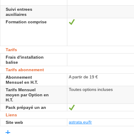
Suivi entrees
auxiliaires
Formation comprise
Oui
Tarifs
Frais d'installation
balise
Tarifs abonnement
A partir de 19 €
Abonnement
Mensuel en H.T.
Toutes options incluses
Tarifs Mensuel
moyen par Option en
H.T.
Pack prépayé un an
Oui
Liens
astrata.eu/fr
Site web
+