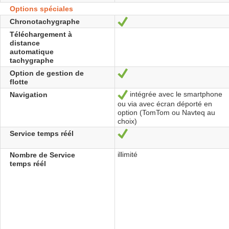
Options spéciales
Chronotachygraphe
Oui
Téléchargement à
distance
automatique
tachygraphe
Option de gestion de
Oui
flotte
intégrée avec le smartphone
Navigation
Oui
ou via avec écran déporté en
option (TomTom ou Navteq au
choix)
Service temps réél
Oui
illimité
Nombre de Service
temps réél