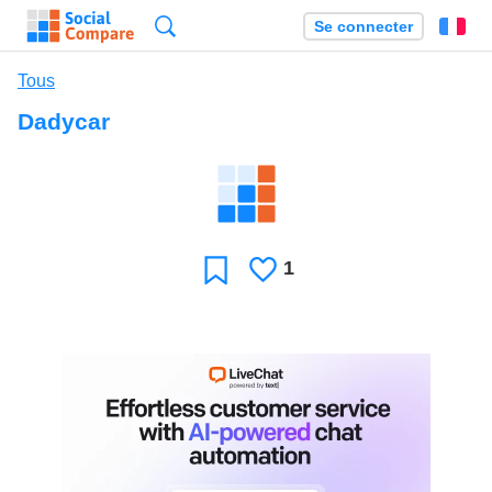
Recherche
Se connecter
Fr
Tous
Dadycar
1
J'aime
Favori