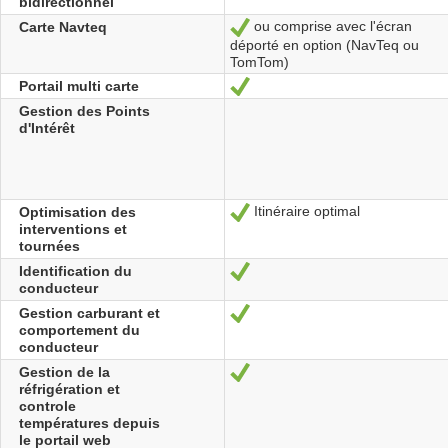
bidirectionnel
ou comprise avec l'écran
Carte Navteq
Oui
déporté en option (NavTeq ou
TomTom)
Portail multi carte
Oui
Gestion des Points
d'Intérêt
Itinéraire optimal
Optimisation des
Oui
interventions et
tournées
Identification du
Oui
conducteur
Gestion carburant et
Oui
comportement du
conducteur
Gestion de la
Oui
réfrigération et
controle
températures depuis
le portail web