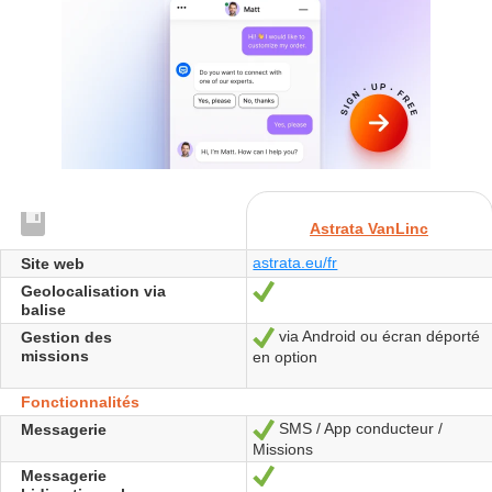
Astrata VanLinc
astrata.eu/fr
Site web
Geolocalisation via
Oui
balise
via Android ou écran déporté
Gestion des
Oui
missions
en option
Fonctionnalités
SMS / App conducteur /
Messagerie
Oui
Missions
Messagerie
Oui