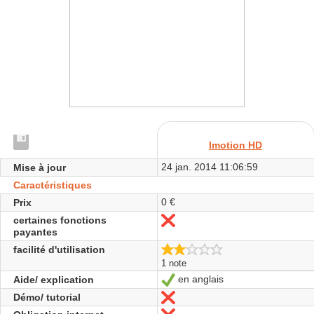
Imotion HD
24 jan. 2014 11:06:59
Mise à jour
Caractéristiques
0 €
Prix
certaines fonctions
Non
payantes
2.0/5
facilité d'utilisation
1 note
en anglais
Aide/ explication
Oui
Démo/ tutorial
Non