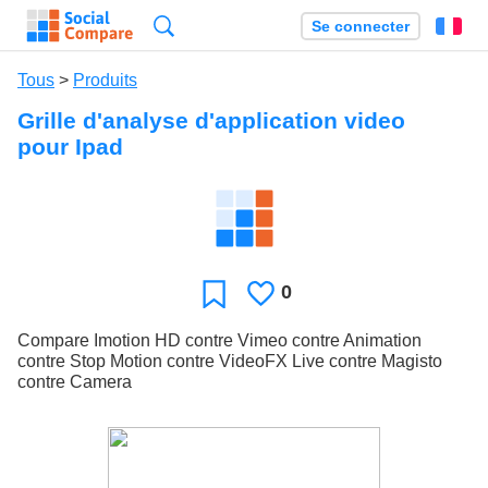
Recherche
Se connecter
Fr
Tous
>
Produits
Grille d'analyse d'application video
pour Ipad
0
J'aime
Favori
Compare Imotion HD contre Vimeo contre Animation
contre Stop Motion contre VideoFX Live contre Magisto
contre Camera