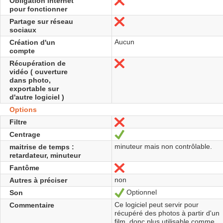
Obligation internet
Non
pour fonctionner
Partage sur réseau
Non
sociaux
Aucun
Création d'un
compte
Récupération de
Non
vidéo ( ouverture
dans photo,
exportable sur
d'autre logiciel )
Options
Filtre
Non
Centrage
Oui
minuteur mais non contrôlable.
maitrise de temps :
retardateur, minuteur
Fantôme
Non
non
Autres à préciser
Optionnel
Son
Oui
Ce logiciel peut servir pour
Commentaire
récupéré des photos à partir d'un
film, donc plus utilisable comme