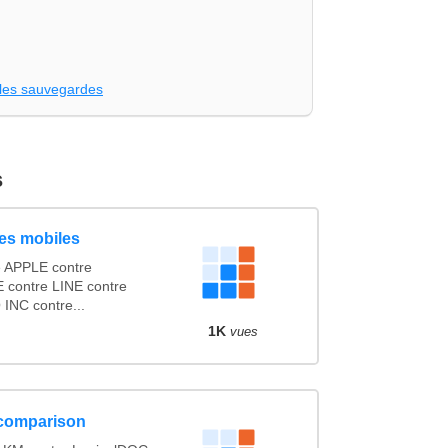
les sauvegardes
s
es mobiles
 APPLE contre
ontre LINE contre
INC contre...
1K
vues
comparison