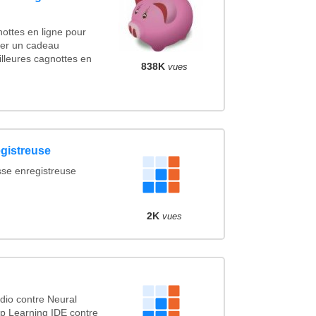
ottes en ligne pour
ncer un cadeau
lleures cagnottes en
838K
vues
egistreuse
sse enregistreuse
2K
vues
io contre Neural
p Learning IDE contre