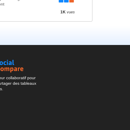
ent
1K
vues
Social
Compare
r collaboratif pour
artager des tableaux
s.