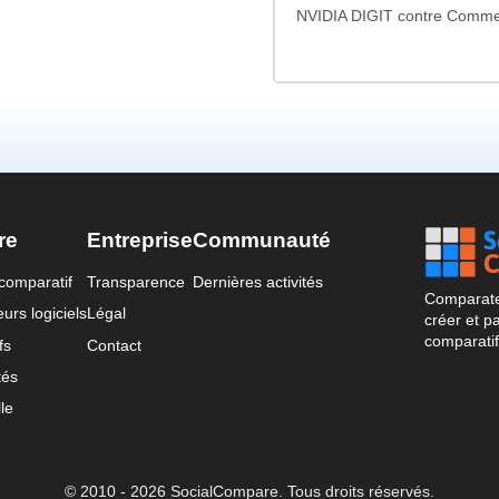
NVIDIA DIGIT contre Comm
re
Entreprise
Communauté
comparatif
Transparence
Dernières activités
Comparateu
urs logiciels
Légal
créer et p
comparatif
fs
Contact
tés
le
© 2010 - 2026 SocialCompare. Tous droits réservés.