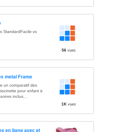
e
s StandardFacile vs
56
vues
ex metal Frame
e un comparatif des
iscinette pour enfant à
oires inclus,...
1K
vues
s en ligne avec et