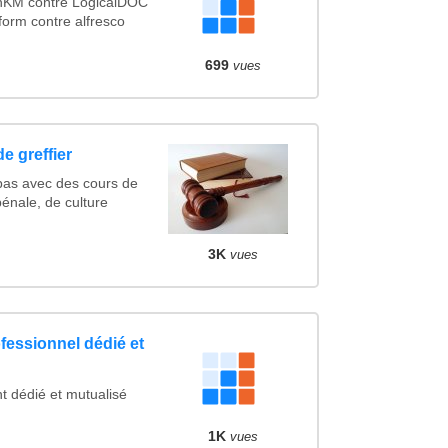
nKM contre LogicalDOC
form contre alfresco
699
vues
e greffier
pas avec des cours de
pénale, de culture
3K
vues
fessionnel dédié et
 dédié et mutualisé
1K
vues