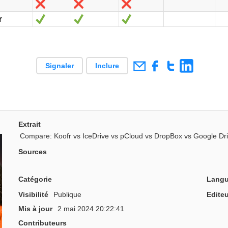
Non
Non
Non
Oui
Oui
Oui
r
Signaler
Inclure
Extrait
Compare: Koofr vs IceDrive vs pCloud vs DropBox vs Google Dr
Sources
Catégorie
Langu
Visibilité
Publique
Editeu
Mis à jour
2 mai 2024 20:22:41
Contributeurs