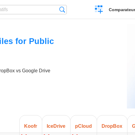
Créer
Recherche
Comparateur 
un
comparatif
les for Public
DropBox vs Google Drive
Koofr
IceDrive
pCloud
DropBox
G