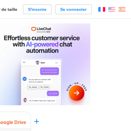
de taille
S'inscrire
Se connecter
Français
Englis
Es
+
oogle Drive