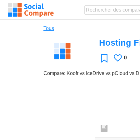
Tous
Hosting Fi
0
J'aime
Favori
Compare: Koofr vs IceDrive vs pCloud vs 