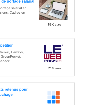
 de portage salarial
ortage salarial en
sions, Cadres en
63K
vues
petition
auwill, Deways,
 GreenPocket,
nedeck...
710
vues
ts retenus pour
rochage