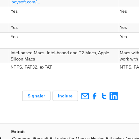
iboysoft.com/...
Yes
Yes
Yes
Yes
Yes
Yes
Intel-based Macs, Intel-based and T2 Macs, Apple
Macs with
Silicon Macs
work with
NTFS, FAT32, exFAT
NTFS, FA
Signaler
Inclure
Extrait
Compare: iBoysoft BitLocker for Mac vs Hasleo BitLocker Anywh