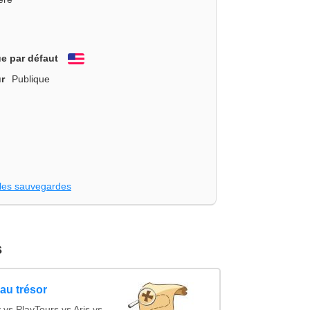
e par défaut
English
r
Publique
les sauvegardes
s
au trésor
s PlayTours vs Aris vs