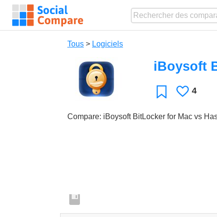
Tous
>
Logiciels
iBoysoft 
4
J'aime
Favori
Compare: iBoysoft BitLocker for Mac vs Ha