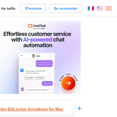
de taille
S'inscrire
Se connecter
Français
Englis
Es
+
leo BitLocker Anywhere for Mac