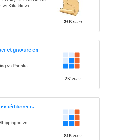
vs Klikaklu vs
26K
vues
er et gravure en
ing vs Ponoko
2K
vues
 expéditions e-
Shippingbo vs
815
vues