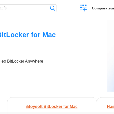
Créer
Recherche
Comparateur 
un
comparatif
BitLocker for Mac
sleo BitLocker Anywhere
iBoysoft BitLocker for Mac
Has