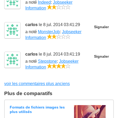
a noté
Indeed
:
Jobseeker
2/5
Information
carlos
le 8 jul. 2014 03:41:29
Signaler
a noté
MonsterJob
:
Jobseeker
2/5
Information
carlos
le 8 jul. 2014 03:41:19
Signaler
a noté
Stepstone
:
Jobseeker
4/5
Information
voir les commentaires plus anciens
Plus de comparatifs
Formats de fichiers images les
plus utilisés