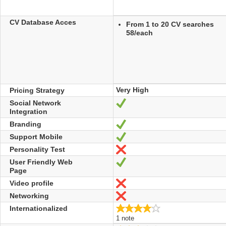
CV Database Acces
From 1 to 20 CV searches
58/each
Very High
Pricing Strategy
Social Network
Oui
Integration
Branding
Oui
Support Mobile
Oui
Personality Test
Non
User Friendly Web
Oui
Page
Video profile
Non
Networking
Non
4.0/5
Internationalized
1 note