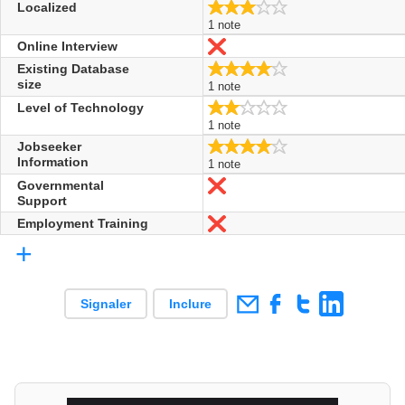
3.0/5
Localized
1 note
Online Interview
Non
4.0/5
Existing Database
size
1 note
2.0/5
Level of Technology
1 note
4.0/5
Jobseeker
Information
1 note
Governmental
Non
Support
Employment Training
Non
+
Signaler
Inclure