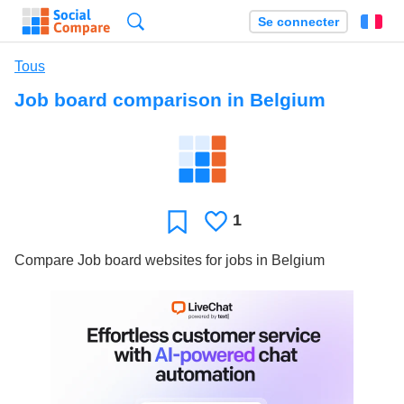
Recherche
Se connecter
Fr
Tous
Job board comparison in Belgium
1
J'aime
Favori
Compare Job board websites for jobs in Belgium