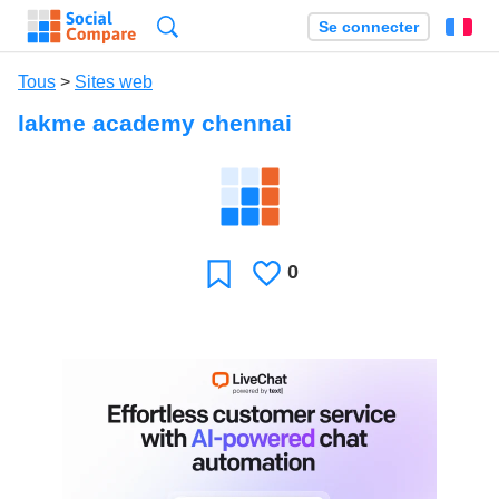
Recherche
Se connecter
Fr
Tous
>
Sites web
lakme academy chennai
0
J'aime
Favori