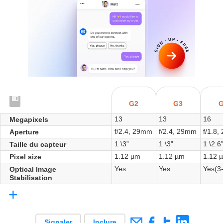
G2
G3
13
13
16
Megapixels
f/2.4, 29mm
f/2.4, 29mm
f/1.8
Aperture
1 \3”
1 \3”
1 \2.6
Taille du capteur
1.12 µm
1.12 µm
1.12 
Pixel size
Yes
Yes
Yes(3-
Optical Image
Stabilisation
+
Signaler
Inclure