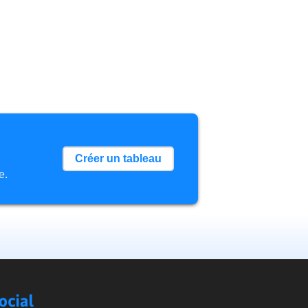
Créer un tableau
e.
Social
Compare