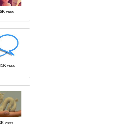
5K
vues
41K
vues
8K
vues