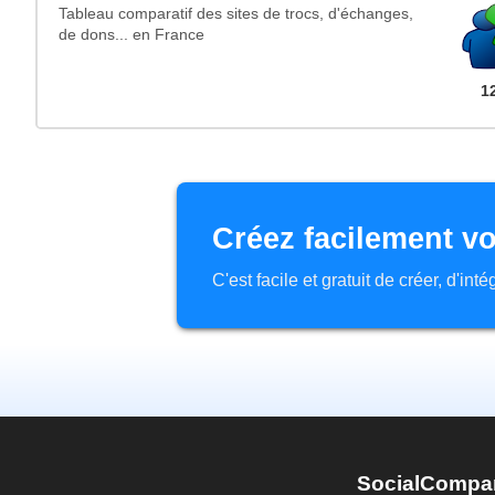
Tableau comparatif des sites de trocs, d'échanges,
de dons... en France
1
Créez facilement vo
C'est facile et gratuit de créer, d'in
SocialCompa