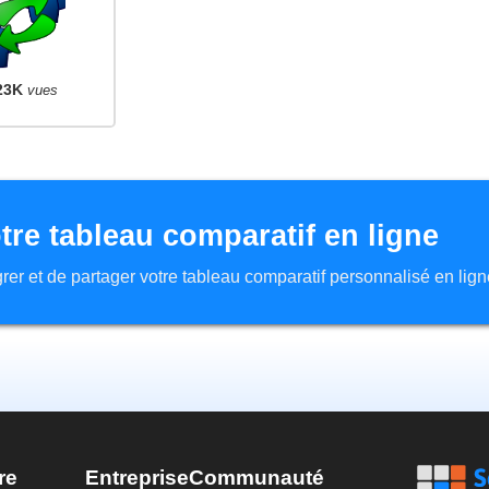
23K
vues
tre tableau comparatif en ligne
tégrer et de partager votre tableau comparatif personnalisé en lign
re
Entreprise
Communauté