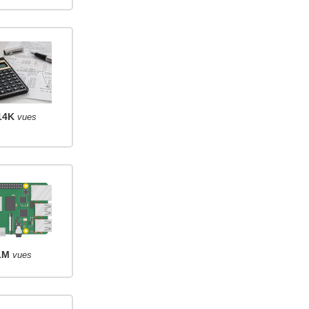
14K
vues
1M
vues