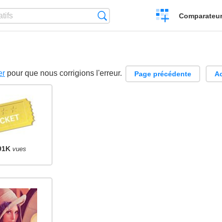
Créer
Recherche
Comparateur 
un
comparatif
er
pour que nous corrigions l'erreur.
Page précédente
Ac
91K
vues