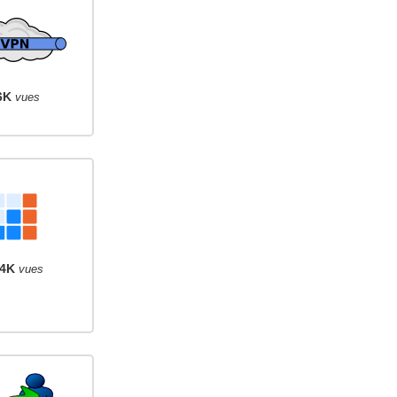
6K
vues
4K
vues