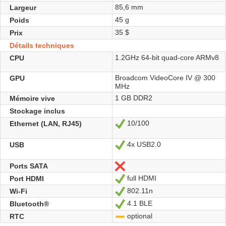
85,6 mm
Largeur
45 g
Poids
35 $
Prix
Détails techniques
1.2GHz 64-bit quad-core ARMv8
CPU
Broadcom VideoCore IV @ 300
GPU
MHz
1 GB DDR2
Mémoire vive
Stockage inclus
10/100
Ethernet (LAN, RJ45)
Oui
4x USB2.0
USB
Oui
Ports SATA
Non
full HDMI
Port HDMI
Oui
802.11n
Wi-Fi
Oui
4.1 BLE
Bluetooth®
Oui
optional
RTC
-