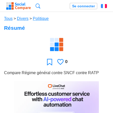
Recherche
Se connecter
Fr
Tous
>
Divers
>
Politique
Résumé
0
J'aime
Favori
Compare Régime général contre SNCF contre RATP