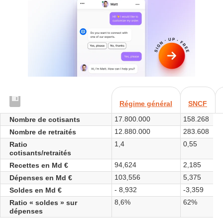
Régime général
SNCF
17.800.000
158.268
4
Nombre de cotisants
12.880.000
283.608
4
Nombre de retraités
1,4
0,55
1
Ratio
cotisants/retraités
94,624
2,185
0
Recettes en Md €
103,556
5,375
0
Dépenses en Md €
- 8,932
-3,359
-
Soldes en Md €
8,6%
62%
5
Ratio « soldes » sur
dépenses