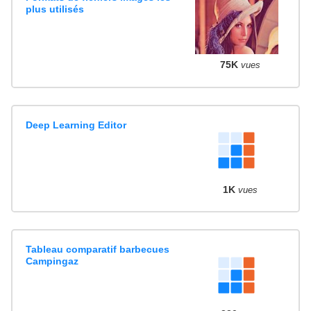
plus utilisés
75K
vues
Deep Learning Editor
1K
vues
Tableau comparatif barbecues
Campingaz