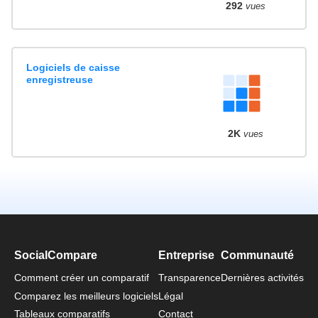
292
vues
Logiciels de caisse
enregistreuse
2K
vues
SocialCompare
Entreprise
Communauté
Comment créer un comparatif
Transparence
Dernières activités
Comparez les meilleurs logiciels
Légal
Tableaux comparatifs
Contact