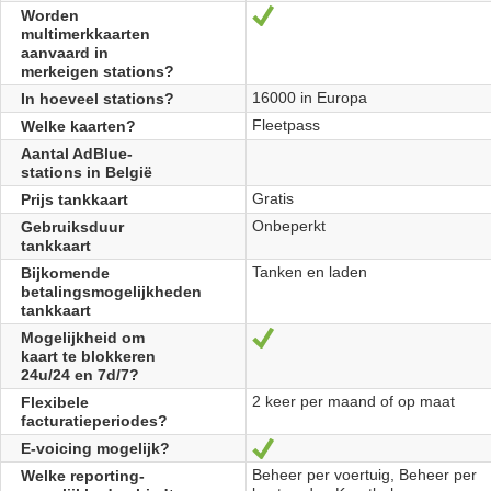
Worden
Oui
multimerkkaarten
aanvaard in
merkeigen stations?
16000 in Europa
In hoeveel stations?
Fleetpass
Welke kaarten?
Aantal AdBlue-
stations in België
Gratis
Prijs tankkaart
Onbeperkt
Gebruiksduur
tankkaart
Tanken en laden
Bijkomende
betalingsmogelijkheden
tankkaart
Mogelijkheid om
Oui
kaart te blokkeren
24u/24 en 7d/7?
2 keer per maand of op maat
Flexibele
facturatieperiodes?
E-voicing mogelijk?
Oui
Beheer per voertuig, Beheer per
Welke reporting-