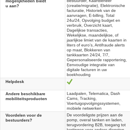
bestuurder, Kaartbeheer
mogelijkheden biedt
(creatie/migratie), Elektronische
u aan?
facturatie, Historiek van de
aanvragen, E-billing, Total
24u/24, Opvolging budget en
verbruik, Overzicht kaart,
Dagelijkse transacties,
Wekelijkse, maandelijkse, of
jaarlijkse limiet van de kaarten in
liters of euro’s, Antifraude alerts
op maat, Blokkeren van
tankkaarten 24/24, 7/7,
Gepersonaliseerde rapportering,
Eenvoudige integratie van
digitale facturen in uw
boekhouding
Helpdesk
Oui
Laadpalen, Telematica, Dash
Andere beschikbare
Cams, Tracking,
mobiliteitsproducten
Voertuigopvolgingssystemen,
mobiele netwerken
De voordeligste prijzen aan de
Voordelen voor de
pomp, overal tanken en laden,
bestuurders?
terugvordering B2B, toegang tot
kortingen voor andere diensten