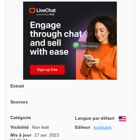
Extrait
Sources
Catégorie
Langue par défaut
Engli
Visibilité
Non listé
Editeur
suchcare
Mis à jour
27 avr. 2023