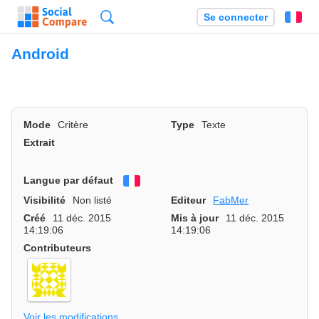
Recherche
Se connecter
Fr
Android
Mode
Critère
Type
Texte
Extrait
Langue par défaut
Français
Visibilité
Non listé
Editeur
FabMer
Créé
11 déc. 2015
Mis à jour
11 déc. 2015
14:19:06
14:19:06
Contributeurs
Voir les modifications