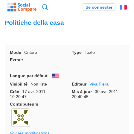
Recherche
Se connecter
Fr
Politiche della casa
Mode
Critère
Type
Texte
Extrait
Langue par défaut
English
Visibilité
Non listé
Editeur
Viva Fiera
Créé
17 avr. 2011
Mis à jour
30 avr. 2011
10:20:47
20:40:45
Contributeurs
Voir les modifications