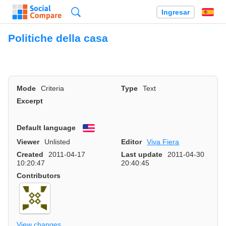
Búsqueda
Ingresar
Es
Politiche della casa
Mode
Criteria
Type
Text
Excerpt
Default language
English
Viewer
Unlisted
Editor
Viva Fiera
Created
2011-04-17
Last update
2011-04-30
10:20:47
20:40:45
Contributors
View changes