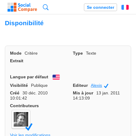
Recherche
Se connecter
Fr
Disponibilité
Mode
Critère
Type
Texte
Extrait
Langue par défaut
English
Visibilité
Publique
Editeur
Alexis
Communauté
Créé
30 déc. 2010
Mis à jour
13 jan. 2011
10:01:42
14:13:09
Contributeurs
Voir les modifications