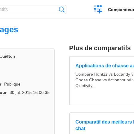
Créer
Recherche
Comparateur 
un
comparatif
pages
Plus de comparatifs
Oui/Non
Applications de chasse au
Compare Huntzz vs Locandy vs 
Goose Chase vs Actionbound vs
r
Publique
Cluetivity...
jour
30 jul. 2015 16:00:35
Comparatif des meilleurs l
chat