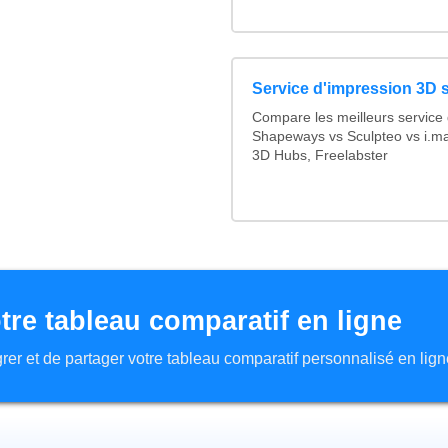
Service d'impression 3D s
Compare les meilleurs service
Shapeways vs Sculpteo vs i.ma
3D Hubs, Freelabster
tre tableau comparatif en ligne
tégrer et de partager votre tableau comparatif personnalisé en lign