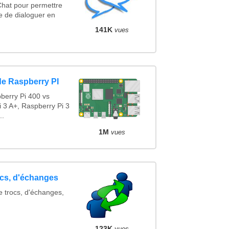
Chat pour permettre
e de dialoguer en
141K
vues
de Raspberry PI
berry Pi 400 vs
 3 A+, Raspberry Pi 3
..
1M
vues
ocs, d'échanges
e trocs, d'échanges,
123K
vues