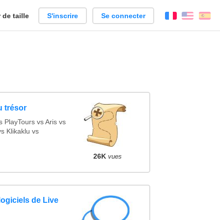
de taille
S'inscrire
Se connecter
Français
Englis
Es
 trésor
PlayTours vs Aris vs
 Klikaklu vs
26K
vues
ogiciels de Live