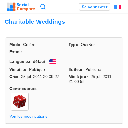
Recherche
Se connecter
Fr
Charitable Weddings
Mode
Critère
Type
Oui/Non
Extrait
Langue par défaut
English
Visibilité
Publique
Editeur
Publique
Créé
25 jul. 2011 20:09:27
Mis à jour
25 jul. 2011
21:00:58
Contributeurs
Voir les modifications