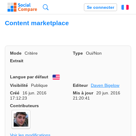
Recherche
Se connecter
Fr
Content marketplace
Mode
Critère
Type
Oui/Non
Extrait
Langue par défaut
English
Visibilité
Publique
Editeur
Daven Bigelow
Créé
16 jun. 2016
Mis à jour
20 jun. 2016
17:12:23
21:20:41
Contributeurs
Voir les modifications